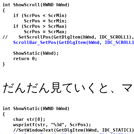
int ShowScroll(HWND hWnd)

{

    if (ScrPos < ScrMin)

        ScrPos = ScrMin;

    if (ScrPos > ScrMax)

        ScrPos = ScrMax;

    ScrollBar_SetPos(GetDlgItem(hWnd, IDC_SCROLL
    ShowStatic(hWnd);

    return 0;

だんだん見ていくと、マ
int ShowStatic(HWND hWnd)

{

    char str[8];

    wsprintf(str, "%3d", ScrPos);
