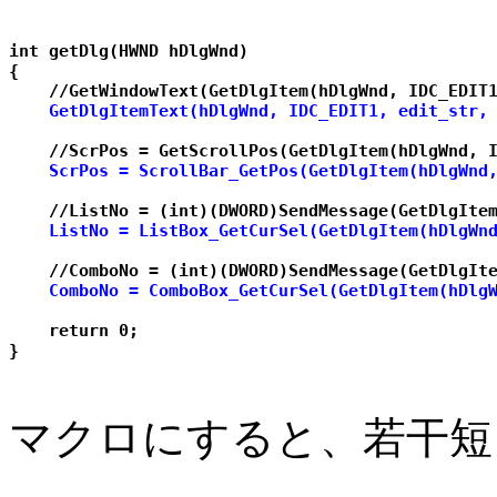
int getDlg(HWND hDlgWnd)

{

    GetDlgItemText(hDlgWnd, IDC_EDIT1, edit_str,
    ScrPos = ScrollBar_GetPos(GetDlgItem(hDlgWnd
    ListNo = ListBox_GetCurSel(GetDlgItem(hDlgWn
    ComboNo = ComboBox_GetCurSel(GetDlgItem(hDlg
    return 0;

マクロにすると、若干短