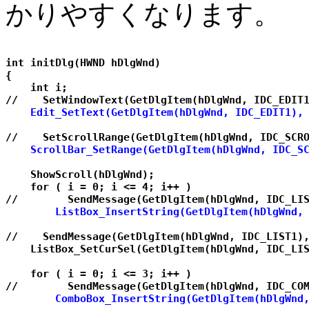
かりやすくなります。
int initDlg(HWND hDlgWnd)

{

    int i;

    Edit_SetText(GetDlgItem(hDlgWnd, IDC_EDIT1),
    ScrollBar_SetRange(GetDlgItem(hDlgWnd, IDC_S
    ShowScroll(hDlgWnd);

    for ( i = 0; i <= 4; i++ )     

        ListBox_InsertString(GetDlgItem(hDlgWnd,
    ListBox_SetCurSel(GetDlgItem(hDlgWnd, IDC_LI
    for ( i = 0; i <= 3; i++ )

        ComboBox_InsertString(GetDlgItem(hDlgWnd