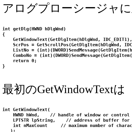
アログプローシージャに
int getDlg(HWND hDlgWnd)

{

    GetWindowText(GetDlgItem(hDlgWnd, IDC_EDIT1),
    ScrPos = GetScrollPos(GetDlgItem(hDlgWnd, IDC
    ListNo = (int)(DWORD)SendMessage(GetDlgItem(h
    ComboNo = (int)(DWORD)SendMessage(GetDlgItem(
    return 0;

最初のGetWindowTextは
int GetWindowText(

    HWND hWnd,    // handle of window or control 
    LPTSTR lpString,    // address of buffer for 
    int nMaxCount     // maximum number of charac