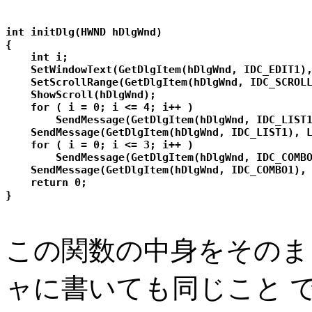
int initDlg(HWND hDlgWnd)

{

    int i;

    SetWindowText(GetDlgItem(hDlgWnd, IDC_EDIT1),
    SetScrollRange(GetDlgItem(hDlgWnd, IDC_SCROLL
    ShowScroll(hDlgWnd);

    for ( i = 0; i <= 4; i++ )     

        SendMessage(GetDlgItem(hDlgWnd, IDC_LIST1
    SendMessage(GetDlgItem(hDlgWnd, IDC_LIST1), L
    for ( i = 0; i <= 3; i++ )

        SendMessage(GetDlgItem(hDlgWnd, IDC_COMBO
    SendMessage(GetDlgItem(hDlgWnd, IDC_COMBO1), 
    return 0;

この関数の中身をそのま
ャに書いても同じこと 