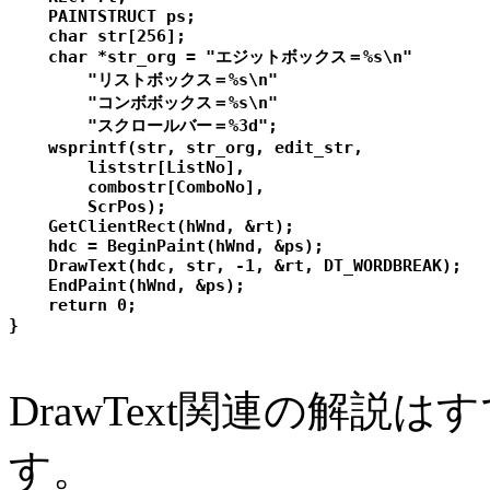
    PAINTSTRUCT ps;

    char str[256];

    char *str_org = "エジットボックス＝%s\n"

        "リストボックス＝%s\n"

        "コンボボックス＝%s\n"

        "スクロールバー＝%3d";

    wsprintf(str, str_org, edit_str,

        liststr[ListNo],

        combostr[ComboNo],

        ScrPos);

    GetClientRect(hWnd, &rt);

    hdc = BeginPaint(hWnd, &ps);

    DrawText(hdc, str, -1, &rt, DT_WORDBREAK);

    EndPaint(hWnd, &ps);

    return 0;

DrawText関連の解説は
す。