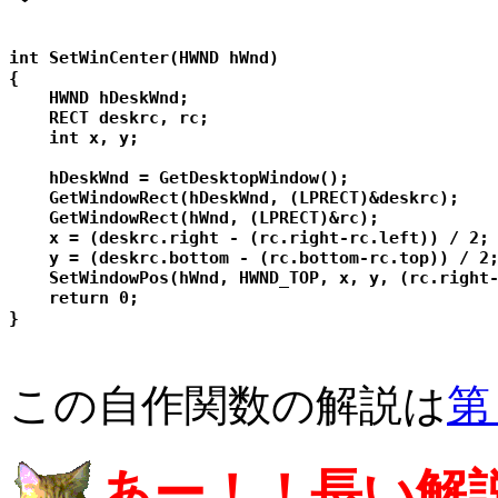
int SetWinCenter(HWND hWnd)

{

    HWND hDeskWnd;

    RECT deskrc, rc;

    int x, y;

    hDeskWnd = GetDesktopWindow();

    GetWindowRect(hDeskWnd, (LPRECT)&deskrc);

    GetWindowRect(hWnd, (LPRECT)&rc);

    x = (deskrc.right - (rc.right-rc.left)) / 2;

    y = (deskrc.bottom - (rc.bottom-rc.top)) / 2;
    SetWindowPos(hWnd, HWND_TOP, x, y, (rc.right-
    return 0;

この自作関数の解説は
第
あー！！長い解