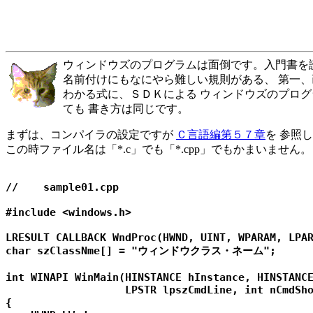
ウィンドウズのプログラムは面倒です。入門書を読
名前付けにもなにやら難しい規則がある、 第一、
わかる式に、ＳＤＫによる ウィンドウズのプログ
ても 書き方は同じです。
まずは、コンパイラの設定ですが
Ｃ言語編第５７章
を 参照
この時ファイル名は「*.c」でも「*.cpp」でもかまいませ
//    sample01.cpp

#include <windows.h>

LRESULT CALLBACK WndProc(HWND, UINT, WPARAM, LPAR
char szClassNme[] = "ウィンドウクラス・ネーム";

int WINAPI WinMain(HINSTANCE hInstance, HINSTANCE
                   LPSTR lpszCmdLine, int nCmdSho
{
