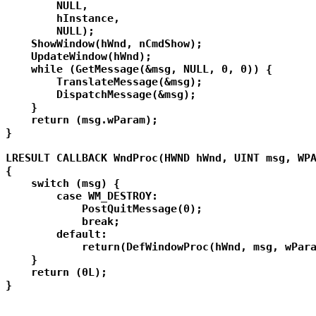
        NULL,

        hInstance,

        NULL);

    ShowWindow(hWnd, nCmdShow);

    UpdateWindow(hWnd);

    while (GetMessage(&msg, NULL, 0, 0)) {

        TranslateMessage(&msg);

        DispatchMessage(&msg);

    }

    return (msg.wParam);

}

LRESULT CALLBACK WndProc(HWND hWnd, UINT msg, WPA
{

    switch (msg) {

        case WM_DESTROY:

            PostQuitMessage(0);

            break;

        default:

            return(DefWindowProc(hWnd, msg, wPara
    }

    return (0L);
