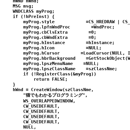
    HWND hWnd;

    MSG msg;

    WNDCLASS myProg;

    if (!hPreInst) {

        myProg.style            =CS_HREDRAW | CS_
        myProg.lpfnWndProc        =WndProc;

        myProg.cbClsExtra        =0;

        myProg.cbWndExtra        =0;

        myProg.hInstance        =hInstance;

        myProg.hIcon            =NULL;

        myProg.hCursor        =LoadCursor(NULL, I
        myProg.hbrBackground    =GetStockObject(W
        myProg.lpszMenuName    =NULL;

        myProg.lpszClassName    =szClassNme;

        if (!RegisterClass(&myProg))

            return FALSE;

    }

    hWnd = CreateWindow(szClassNme,

        "猫でもわかるプログラミング",

        WS_OVERLAPPEDWINDOW,

        CW_USEDEFAULT,

        CW_USEDEFAULT,

        CW_USEDEFAULT,

        CW_USEDEFAULT,

        NULL,
