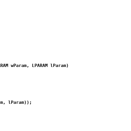
RAM wParam, LPARAM lParam)

m, lParam));
