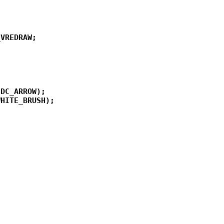
VREDRAW;

DC_ARROW);

HITE_BRUSH);
