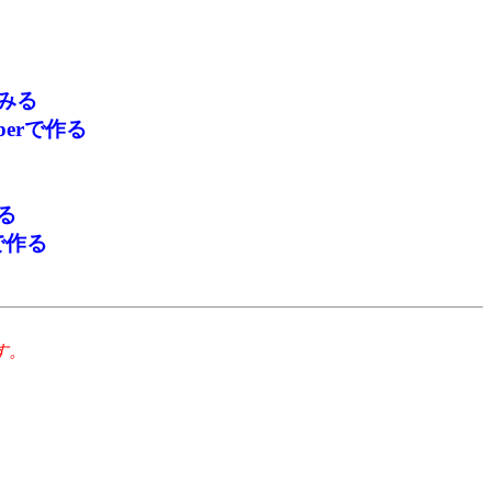
みる
perで作る
る
で作る
す。