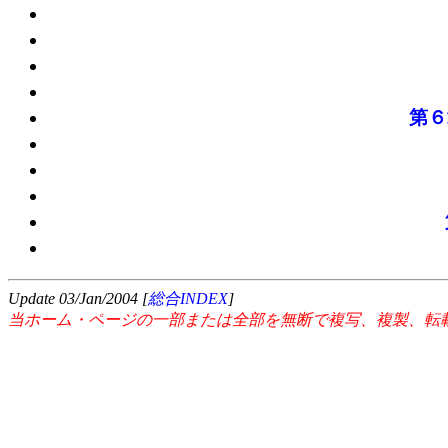
第６
Update 03/Jan/2004 [
総合INDEX
]
当ホーム・ページの一部または全部を無断で複写、複製、転