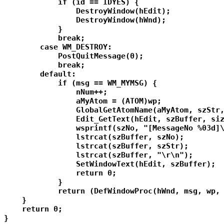
            if (id == IDYES) {

                DestroyWindow(hEdit);

                DestroyWindow(hWnd);

            }

            break;

        case WM_DESTROY:

            PostQuitMessage(0);

            break;

        default:

            if (msg == WM_MYMSG) {

                nNum++;

                aMyAtom = (ATOM)wp;

                GlobalGetAtomName(aMyAtom, szStr,
                Edit_GetText(hEdit, szBuffer, siz
                wsprintf(szNo, "[MessageNo %03d]\
                lstrcat(szBuffer, szNo);

                lstrcat(szBuffer, szStr);

                lstrcat(szBuffer, "\r\n");

                SetWindowText(hEdit, szBuffer);

                return 0;

            }

            return (DefWindowProc(hWnd, msg, wp, 
    }

    return 0;
