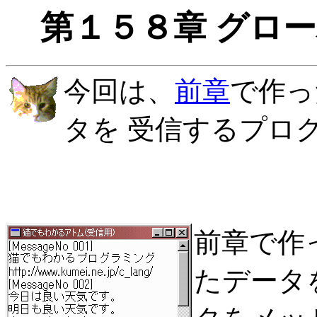
第１５８章 グロ
今回は、
前章
で作っ
タを 受信するプロ
前章で作
たデータ