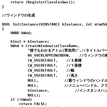
    return (RegisterClassEx(&wc));

}

//ウィンドウの生成

BOOL InitInstance(HINSTANCE hInstance, int nCmdSh
{

    HWND hWnd;

    hInst = hInstance;

    hWnd = CreateWindow(szClassName,

            "猫でもわかるアトム(受信用)",//タイトル
            WS_OVERLAPPEDWINDOW,    //ウィンドウの
            CW_USEDEFAULT,    //Ｘ座標

            CW_USEDEFAULT,    //Ｙ座標

            CW_USEDEFAULT,    //幅

            CW_USEDEFAULT,    //高さ

            NULL,            //親ウィンドウのハン
            NULL,            //メニューハンドル
            hInstance,            //インスタンスハ
            NULL);

    if (!hWnd)

        return FALSE;
