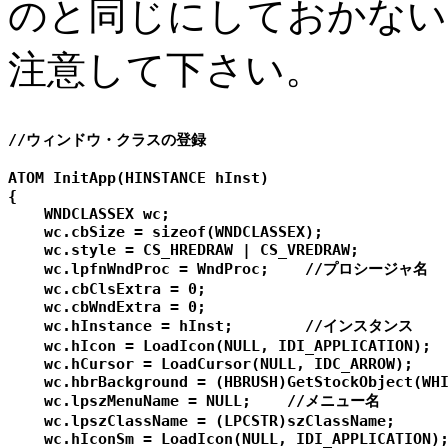
のと同じにしておかない
注意して下さい。
//ウィンドウ・クラスの登録

ATOM InitApp(HINSTANCE hInst)

{

    WNDCLASSEX wc;

    wc.cbSize = sizeof(WNDCLASSEX);

    wc.style = CS_HREDRAW | CS_VREDRAW;

    wc.lpfnWndProc = WndProc;    //プロシージャ名

    wc.cbClsExtra = 0;

    wc.cbWndExtra = 0;

    wc.hInstance = hInst;        //インスタンス

    wc.hIcon = LoadIcon(NULL, IDI_APPLICATION);

    wc.hCursor = LoadCursor(NULL, IDC_ARROW);

    wc.hbrBackground = (HBRUSH)GetStockObject(WHI
    wc.lpszMenuName = NULL;    //メニュー名

    wc.lpszClassName = (LPCSTR)szClassName;

    wc.hIconSm = LoadIcon(NULL, IDI_APPLICATION);