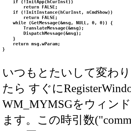
    if (!InitApp(hCurInst))

        return FALSE;

    if (!InitInstance(hCurInst, nCmdShow)) 

        return FALSE;

    while (GetMessage(&msg, NULL, 0, 0)) {

        TranslateMessage(&msg);

        DispatchMessage(&msg);

    }

    return msg.wParam;

いつもとたいして変わり
たら すぐにRegisterWind
WM_MYMSGをウィン
ます。この時引数("commu