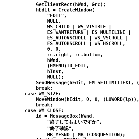
            GetClientRect(hWnd, &rc);

            hEdit = CreateWindow(

                "EDIT",

                NULL,

                WS_CHILD | WS_VISIBLE |

                ES_WANTRETURN | ES_MULTILINE |

                ES_AUTOVSCROLL | WS_VSCROLL |

                ES_AUTOHSCROLL | WS_HSCROLL,

                0, 0,

                rc.right, rc.bottom,

                hWnd,

                (HMENU)ID_EDIT,

                hInst,

                NULL);

            SendMessage(hEdit, EM_SETLIMITTEXT, (
            break;

        case WM_SIZE:

            MoveWindow(hEdit, 0, 0, (LOWORD(lp)),
            break;

        case WM_CLOSE:

            id = MessageBox(hWnd,

                "終了してもよいですか",

                "終了確認",

                MB_YESNO | MB_ICONQUESTION);
