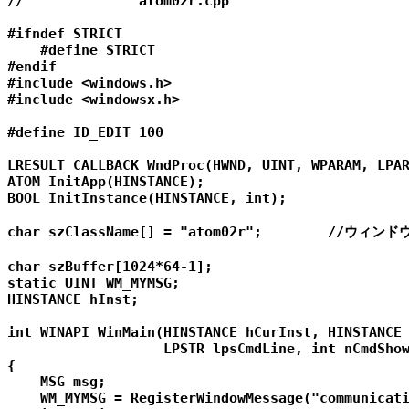
//		atom02r.cpp

#ifndef STRICT

    #define STRICT

#endif

#include <windows.h>

#include <windowsx.h>

#define ID_EDIT 100

LRESULT CALLBACK WndProc(HWND, UINT, WPARAM, LPAR
ATOM InitApp(HINSTANCE);

BOOL InitInstance(HINSTANCE, int);

char szClassName[] = "atom02r";        //ウィン
char szBuffer[1024*64-1];

static UINT WM_MYMSG;

HINSTANCE hInst;

int WINAPI WinMain(HINSTANCE hCurInst, HINSTANCE 
                   LPSTR lpsCmdLine, int nCmdShow
{

    MSG msg;

    WM_MYMSG = RegisterWindowMessage("communicati