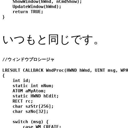
    ShowWindow(hWnd, nCmdShow);

    UpdateWindow(hWnd);

    return TRUE;

いつもと同じです。
//ウィンドウプロシージャ

LRESULT CALLBACK WndProc(HWND hWnd, UINT msg, WPA
{

    int id;

    static int nNum;

    ATOM aMyAtom;

    static HWND hEdit;

    RECT rc;

    char szStr[256];

    char szNo[32];

    switch (msg) {

        case WM_CREATE:
