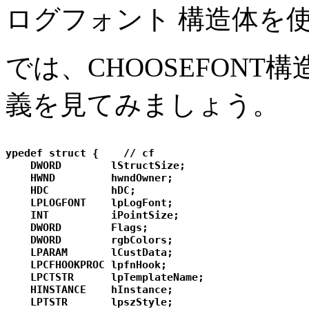
ログフォント 構造体を
では、CHOOSEFONT
義を見てみましょう。
ypedef struct {    // cf  

    DWORD        lStructSize; 

    HWND         hwndOwner; 

    HDC          hDC; 

    LPLOGFONT    lpLogFont; 

    INT          iPointSize; 

    DWORD        Flags; 

    DWORD        rgbColors; 

    LPARAM       lCustData; 

    LPCFHOOKPROC lpfnHook; 

    LPCTSTR      lpTemplateName; 

    HINSTANCE    hInstance; 

    LPTSTR       lpszStyle; 
