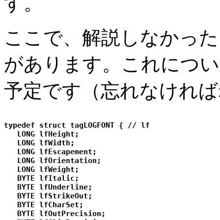
す。
ここで、解説しなかった
があります。これについ
予定です（忘れなければ
typedef struct tagLOGFONT { // lf  

   LONG lfHeight; 

   LONG lfWidth; 

   LONG lfEscapement; 

   LONG lfOrientation; 

   LONG lfWeight; 

   BYTE lfItalic; 

   BYTE lfUnderline; 

   BYTE lfStrikeOut; 

   BYTE lfCharSet; 

   BYTE lfOutPrecision; 
