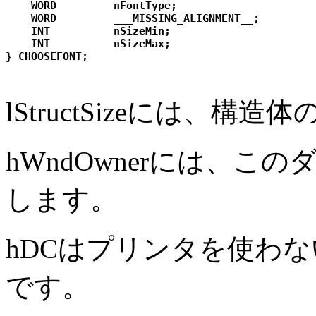
    WORD         nFontType; 

    WORD         ___MISSING_ALIGNMENT__; 

    INT          nSizeMin; 

    INT          nSizeMax; 

lStructSizeには、
hWndOwnerには、
します。
hDCはプリンタを使わ
です。