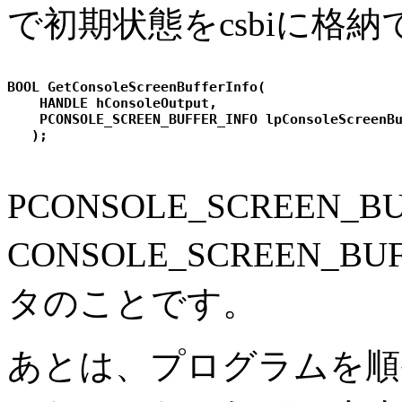
で初期状態をcsbiに格
BOOL GetConsoleScreenBufferInfo(

    HANDLE hConsoleOutput,

    PCONSOLE_SCREEN_BUFFER_INFO lpConsoleScreenBu
PCONSOLE_SCREEN_B
CONSOLE_SCREEN_B
タのことです。
あとは、プログラムを順