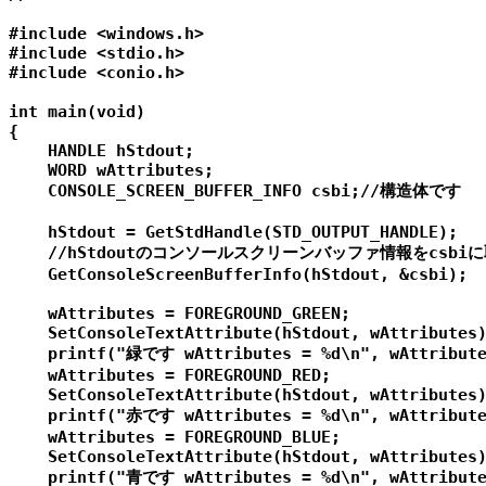
#include <windows.h>

#include <stdio.h>

#include <conio.h>

int main(void)

{

    HANDLE hStdout;

    WORD wAttributes;

    CONSOLE_SCREEN_BUFFER_INFO csbi;//構造体です

    hStdout = GetStdHandle(STD_OUTPUT_HANDLE);

    //hStdoutのコンソールスクリーンバッファ情報をcsbiに
    GetConsoleScreenBufferInfo(hStdout, &csbi);

    wAttributes = FOREGROUND_GREEN;

    SetConsoleTextAttribute(hStdout, wAttributes)
    printf("緑です wAttributes = %d\n", wAttribute
    wAttributes = FOREGROUND_RED;

    SetConsoleTextAttribute(hStdout, wAttributes)
    printf("赤です wAttributes = %d\n", wAttribute
    wAttributes = FOREGROUND_BLUE;

    SetConsoleTextAttribute(hStdout, wAttributes)
    printf("青です wAttributes = %d\n", wAttribute