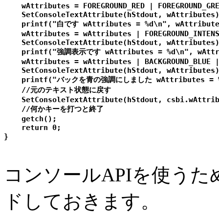
    wAttributes = FOREGROUND_RED | FOREGROUND_GRE
    SetConsoleTextAttribute(hStdout, wAttributes)
    printf("白です wAttributes = %d\n", wAttribute
    wAttributes = wAttributes | FOREGROUND_INTENS
    SetConsoleTextAttribute(hStdout, wAttributes)
    printf("強調表示です wAttributes = %d\n", wAttri
    wAttributes = wAttributes | BACKGROUND_BLUE |
    SetConsoleTextAttribute(hStdout, wAttributes)
    printf("バックを青の強調にしました wAttributes = %d\
    //元のテキスト状態に戻す

    SetConsoleTextAttribute(hStdout, csbi.wAttrib
    //何かキーを打つと終了

    getch();

    return 0;

コンソールAPIを使うため
ドしておきます。