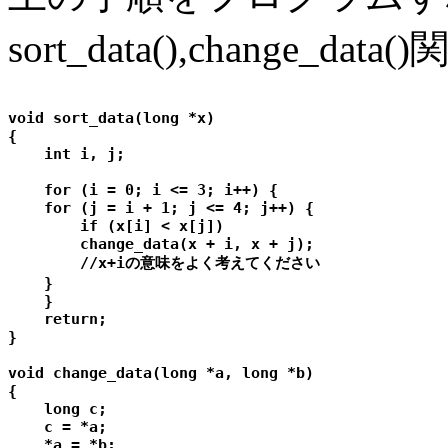
sort_data(),change
void sort_data(long *x)

{

    int i, j;

    for (i = 0; i <= 3; i++) {

    for (j = i + 1; j <= 4; j++) {

        if (x[i] < x[j])

        change_data(x + i, x + j);

        //x+iの意味をよく考えてください

    }

    }

    return;

}

void change_data(long *a, long *b)

{

    long c;

    c = *a;

    *a = *b;
