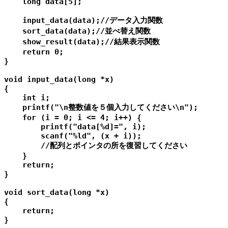
    long data[5];

    input_data(data);//データ入力関数

    sort_data(data);//並べ替え関数

    show_result(data);//結果表示関数

    return 0;

}

void input_data(long *x)

{

    int i;

    printf("\n整数値を５個入力してください\n");

    for (i = 0; i <= 4; i++) {

        printf("data[%d]=", i);

        scanf("%ld", (x + i));

        //配列とポインタの所を復習してください

    }

    return;

}

void sort_data(long *x)

{

    return;

}
