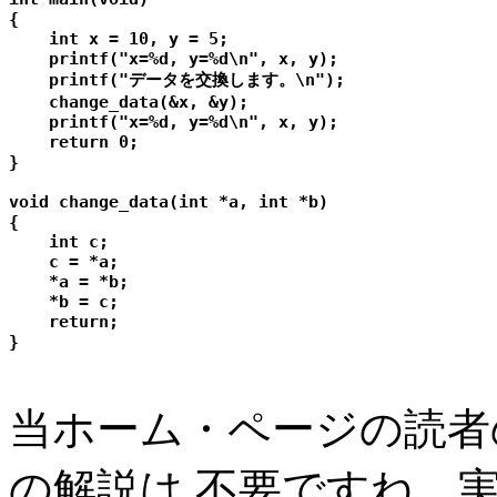
{

    int x = 10, y = 5;

    printf("x=%d, y=%d\n", x, y);

    printf("データを交換します。\n");

    change_data(&x, &y);

    printf("x=%d, y=%d\n", x, y);

    return 0;

}

void change_data(int *a, int *b)

{

    int c;

    c = *a;        

    *a = *b;

    *b = c;

    return;

当ホーム・ページの読者
の解説は 不要ですね。